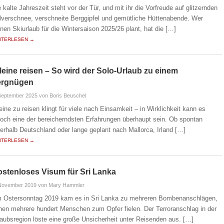
e kalte Jahreszeit steht vor der Tür, und mit ihr die Vorfreude auf glitzernden
lverschnee, verschneite Berggipfel und gemütliche Hüttenabende. Wer
inen Skiurlaub für die Wintersaison 2025/26 plant, hat die […]
ITERLESEN →
leine reisen – So wird der Solo-Urlaub zu einem
ergnügen
September 2025
von Boris Beuschel
leine zu reisen klingt für viele nach Einsamkeit – in Wirklichkeit kann es
doch eine der bereicherndsten Erfahrungen überhaupt sein. Ob spontan
nerhalb Deutschland oder lange geplant nach Mallorca, Irland […]
ITERLESEN →
stenloses Visum für Sri Lanka
 November 2019
von Mary Hammler
 Ostersonntag 2019 kam es in Sri Lanka zu mehreren Bombenanschlägen,
nen mehrere hundert Menschen zum Opfer fielen. Der Terroranschlag in der
laubsregion löste eine große Unsicherheit unter Reisenden aus. […]