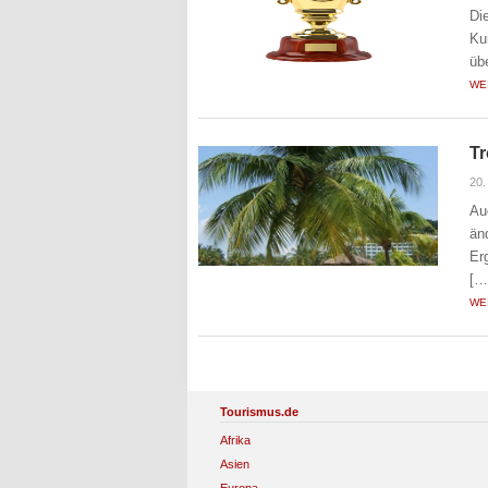
Di
Ku
üb
WE
Tr
20.
Au
än
Er
[…
WE
Tourismus.de
Afrika
Asien