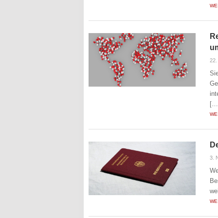
WE
Re
um
22.
Si
Ge
in
[…
WE
De
3.
We
Be
we
WE