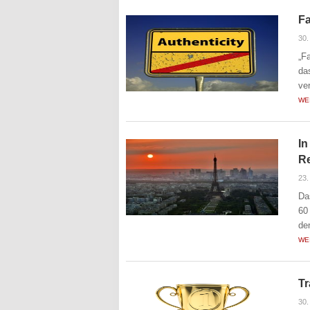
Fa
30.
„F
da
ve
WE
In
R
23.
Da
60
de
WE
Tr
30.