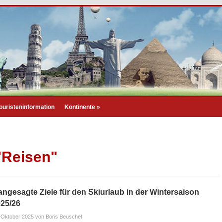
ouristeninformation
Kontinente
»
"Reisen"
angesagte Ziele für den Skiurlaub in der Wintersaison
25/26
 Oktober 2025
von Boris Beuschel