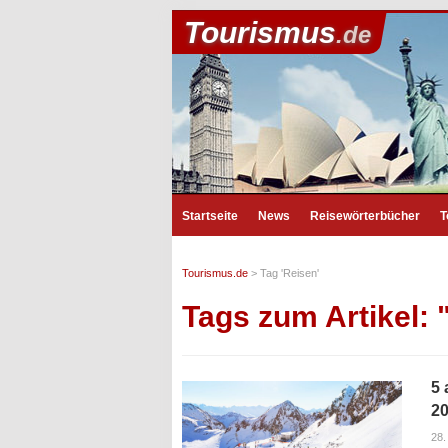
Tourismus
.de
Startseite
News
Reisewörterbücher
T
Tourismus.de
>
Tag 'Reisen'
Tags zum Artikel: 
5 
20
28.