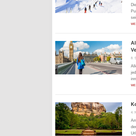
Di
Pu
se
WE
Al
V
8. 
Al
je
in
WE
Ko
4.
Am
de
Ur