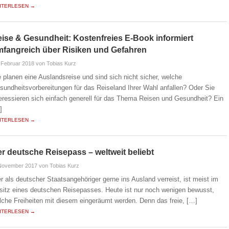
ITERLESEN →
ise & Gesundheit: Kostenfreies E-Book informiert
fangreich über Risiken und Gefahren
 Februar 2018
von Tobias Kurz
e planen eine Auslandsreise und sind sich nicht sicher, welche
sundheitsvorbereitungen für das Reiseland Ihrer Wahl anfallen? Oder Sie
teressieren sich einfach generell für das Thema Reisen und Gesundheit? Ein
]
ITERLESEN →
r deutsche Reisepass – weltweit beliebt
 November 2017
von Tobias Kurz
r als deutscher Staatsangehöriger gerne ins Ausland verreist, ist meist im
sitz eines deutschen Reisepasses. Heute ist nur noch wenigen bewusst,
lche Freiheiten mit diesem eingeräumt werden. Denn das freie, […]
ITERLESEN →