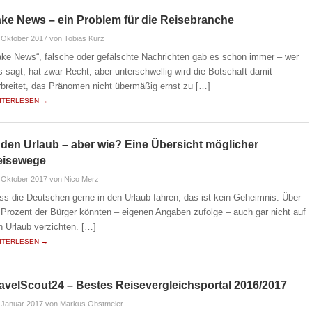
ke News – ein Problem für die Reisebranche
 Oktober 2017
von Tobias Kurz
ake News“, falsche oder gefälschte Nachrichten gab es schon immer – wer
s sagt, hat zwar Recht, aber unterschwellig wird die Botschaft damit
rbreitet, das Pränomen nicht übermäßig ernst zu […]
ITERLESEN →
 den Urlaub – aber wie? Eine Übersicht möglicher
eisewege
 Oktober 2017
von Nico Merz
ss die Deutschen gerne in den Urlaub fahren, das ist kein Geheimnis. Über
 Prozent der Bürger könnten – eigenen Angaben zufolge – auch gar nicht auf
n Urlaub verzichten. […]
ITERLESEN →
avelScout24 – Bestes Reisevergleichsportal 2016/2017
 Januar 2017
von Markus Obstmeier