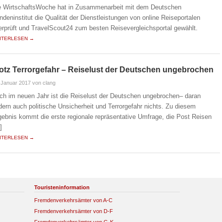
e WirtschaftsWoche hat in Zusammenarbeit mit dem Deutschen
ndeninstitut die Qualität der Dienstleistungen von online Reiseportalen
erprüft und TravelScout24 zum besten Reisevergleichsportal gewählt.
ITERLESEN →
otz Terrorgefahr – Reiselust der Deutschen ungebrochen
 Januar 2017
von clang
ch im neuen Jahr ist die Reiselust der Deutschen ungebrochen– daran
dern auch politische Unsicherheit und Terrorgefahr nichts. Zu diesem
gebnis kommt die erste regionale repräsentative Umfrage, die Post Reisen
]
ITERLESEN →
Touristeninformation
Fremdenverkehrsämter von A-C
Fremdenverkehrsämter von D-F