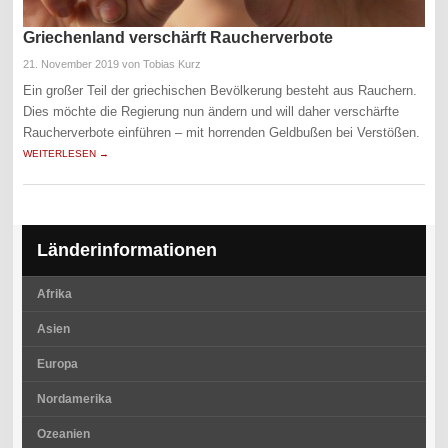
Griechenland verschärft Raucherverbote
21. November 2019
von Tobias Kurz
Ein großer Teil der griechischen Bevölkerung besteht aus Rauchern.
Dies möchte die Regierung nun ändern und will daher verschärfte
Raucherverbote einführen – mit horrenden Geldbußen bei Verstößen.
WEITERLESEN →
Länderinformationen
Afrika
Asien
Europa
Nordamerika
Ozeanien