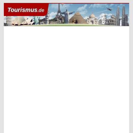
Tourismus
.de