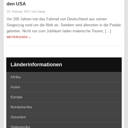
den USA
15. Februar 2017
von clang
Vor 200 Jahren trat das Fahrrad von Deutschland aus seinen
Siegeszug rund um die Welt an. Seitdem wird allerorten in die Pedale
getreten. Nicht nur zum Jubiläum laden malerische Touren, […]
WEITERLESEN →
Länderinformationen
Afrika
Asien
Europa
Nordamerika
Ozeanien
Südamerika