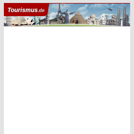
Tourismus
.de