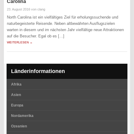
Carolina
23. August 2016
von clang
North Carolina ist ein vielfältiges Ziel für erholungssuchende und
naturbegeisterte Reisende. Neben altbewährten Ausflugszielen
warten in diesem und im nächsten Jahr vielfältige neue Attraktionen
auf die Besucher. Egal ob es […]
WEITERLESEN →
Länderinformationen
Afrika
Asien
Europa
Nordamerika
Ozeanien