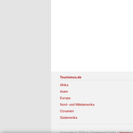
Tourismus.de
Afrika
Asien
Europa
Nord- und Mittelamerika
Ozeanien
Südamerika
Copyright © 2026 by Triplemind GmbH
»
Impress