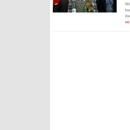
Wa
hu
ih
WE