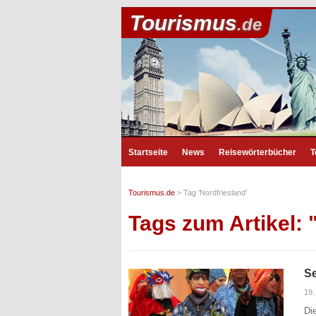
Tourismus
.de
Startseite
News
Reisewörterbücher
T
Tourismus.de
>
Tag 'Nordfriesland'
Tags zum Artikel: 
Se
19
Di