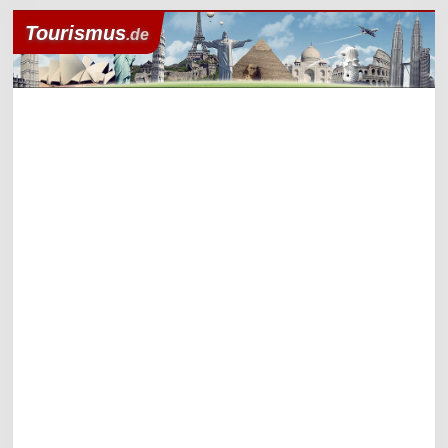
Tourismus
.de