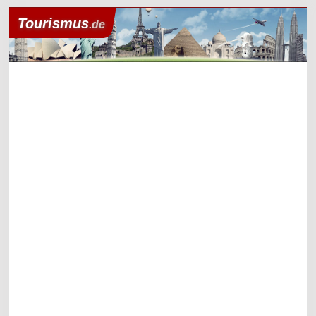
Tourismus
.de