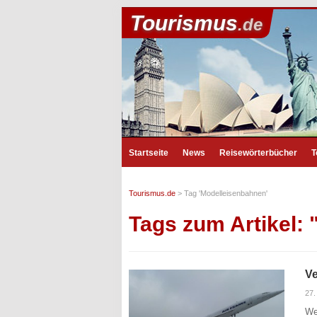
Tourismus
.de
Startseite
News
Reisewörterbücher
T
Tourismus.de
>
Tag 'Modelleisenbahnen'
Tags zum Artikel:
V
27.
We