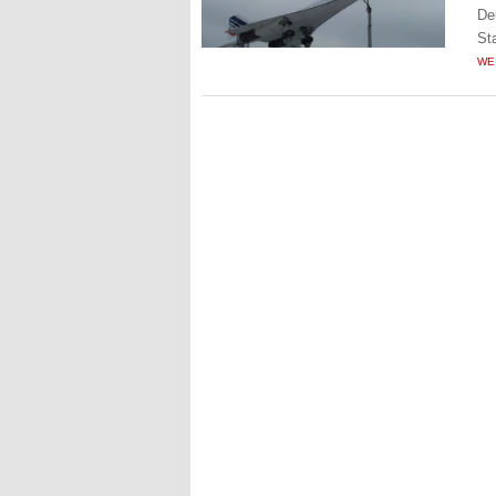
De
St
WE