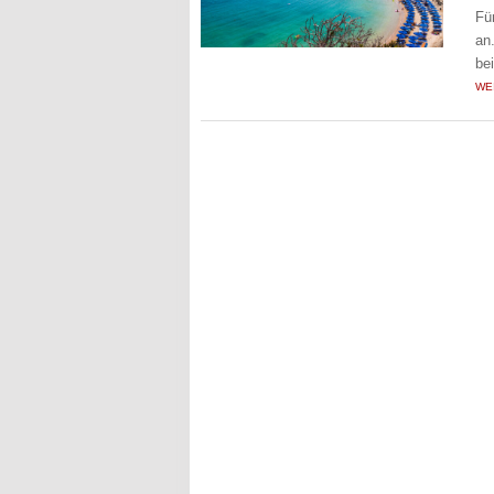
Fü
an
be
WE