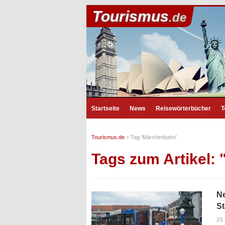
Tourismus
.de
Startseite
News
Reisewörterbücher
T
Tourismus.de
>
Tag 'Märchenbahn'
Tags zum Artikel:
Ne
S
23.