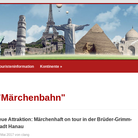
ouristeninformation
Kontinente
»
 "Märchenbahn"
ue Attraktion: Märchenhaft on tour in der Brüder-Grimm-
tadt Hanau
 Mai 2017
von clang