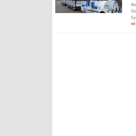
Ab
St
Sy
WE