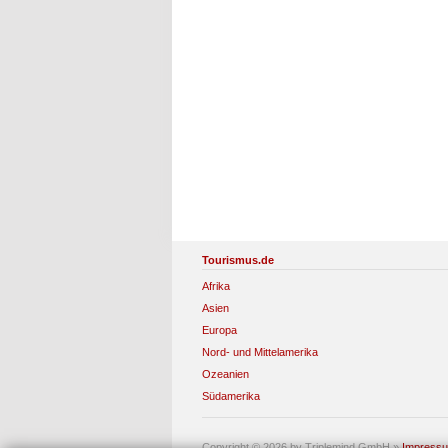
Tourismus.de
Afrika
Asien
Europa
Nord- und Mittelamerika
Ozeanien
Südamerika
Copyright © 2026 by Triplemind GmbH
»
Impress