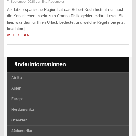
7. September 2020
von Ilka Rosemeier
Als letzte spanische Region hat das Robert-Koch-Institut nun auch
die Kanarischen Inseln zum Corona-Risikogebiet erklärt. Lesen Sie
hier, was das für Ihren Urlaub bedeutet und welche Regeln Sie jetzt
beachten […]
WEITERLESEN →
Länderinformationen
Afrika
Asien
Europa
Nordamerika
Ozeanien
Südamerika