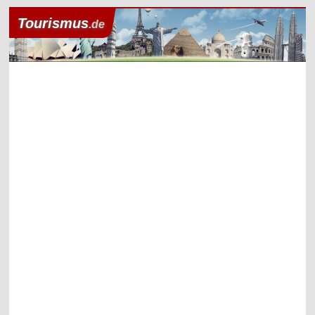
Tourismus
.de