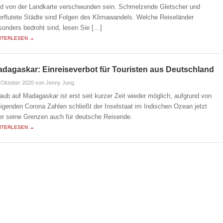
ld von der Landkarte verschwunden sein. Schmelzende Gletscher und
erflutete Städte sind Folgen des Klimawandels. Welche Reiseländer
sonders bedroht sind, lesen Sie […]
ITERLESEN →
dagaskar: Einreiseverbot für Touristen aus Deutschland
 Oktober 2020
von Jenny Jung
laub auf Madagaskar ist erst seit kurzer Zeit wieder möglich, aufgrund von
eigenden Corona Zahlen schließt der Inselstaat im Indischen Ozean jetzt
er seine Grenzen auch für deutsche Reisende.
ITERLESEN →