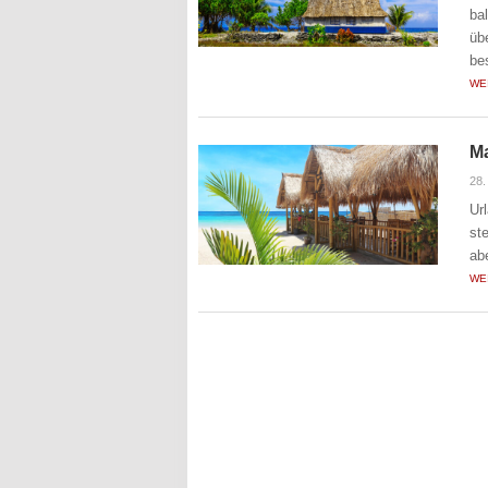
ba
üb
be
WE
Ma
28.
Ur
st
ab
WE