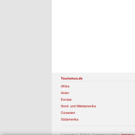
Tourismus.de
Afrika
Asien
Europa
Nord- und Mittelamerika
Ozeanien
Südamerika
Copyright © 2026 by Triplemind GmbH
»
Impress