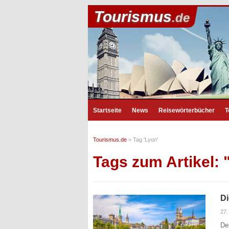
Tourismus
.de
Startseite
News
Reisewörterbücher
T
Tourismus.de
>
Tag 'Lyon'
Tags zum Artikel: 
Di
27.
De