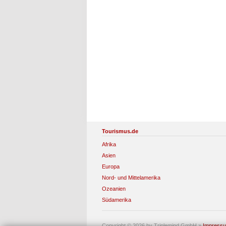
Tourismus.de
Afrika
Asien
Europa
Nord- und Mittelamerika
Ozeanien
Südamerika
Copyright © 2026 by Triplemind GmbH
»
Impress