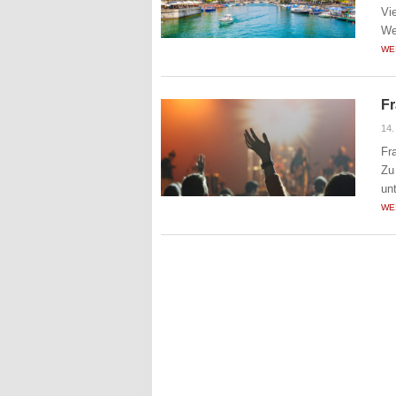
Vi
We
WE
Fr
14.
Fr
Zu
un
WE