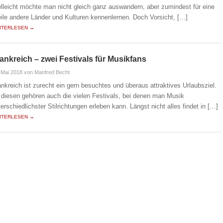
elleicht möchte man nicht gleich ganz auswandern, aber zumindest für eine
ile andere Länder und Kulturen kennenlernen. Doch Vorsicht, […]
ITERLESEN →
ankreich – zwei Festivals für Musikfans
 Mai 2018
von Manfred Becht
ankreich ist zurecht ein gern besuchtes und überaus attraktives Urlaubsziel.
 diesen gehören auch die vielen Festivals, bei denen man Musik
terschiedlichster Stilrichtungen erleben kann. Längst nicht alles findet in […]
ITERLESEN →