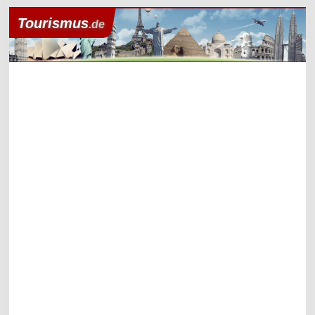
Tourismus
.de