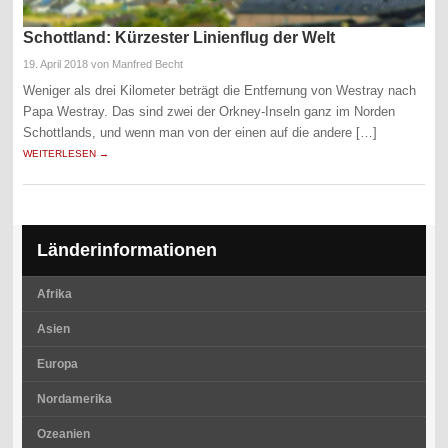
Schottland: Kürzester Linienflug der Welt
19. April 2018
von Manfred Becht
Weniger als drei Kilometer beträgt die Entfernung von Westray nach
Papa Westray. Das sind zwei der Orkney-Inseln ganz im Norden
Schottlands, und wenn man von der einen auf die andere […]
WEITERLESEN →
Länderinformationen
Afrika
Asien
Europa
Nordamerika
Ozeanien