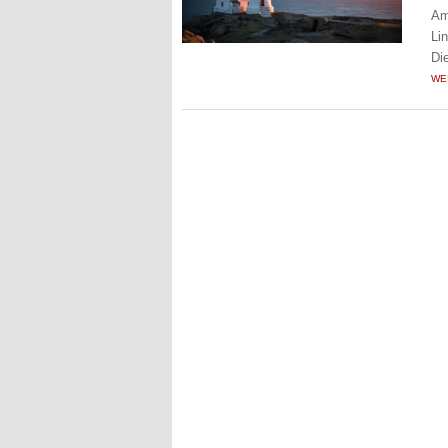
Am
Li
Di
WE