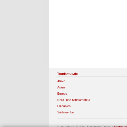
Tourismus.de
Afrika
Asien
Europa
Nord- und Mittelamerika
Ozeanien
Südamerika
Copyright © 2026 by Triplemind GmbH
»
Impress