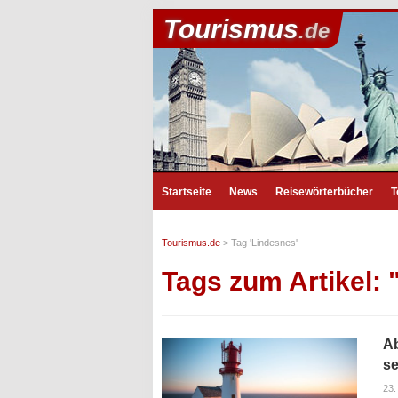
Tourismus
.de
Startseite
News
Reisewörterbücher
T
Tourismus.de
>
Tag 'Lindesnes'
Tags zum Artikel:
Ab
se
23.