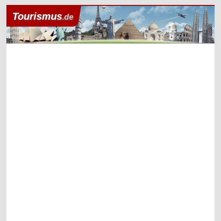
Tourismus
.de