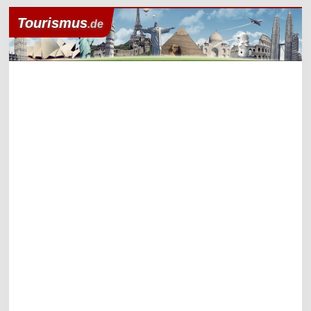
Tourismus
.de