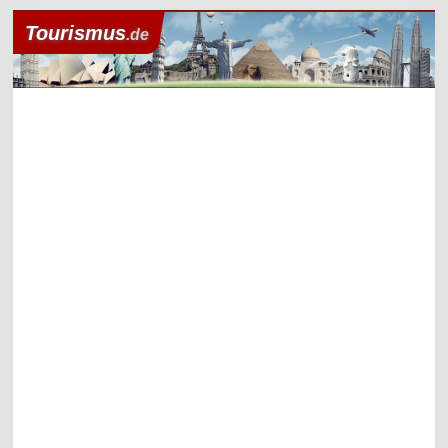
Tourismus
.de