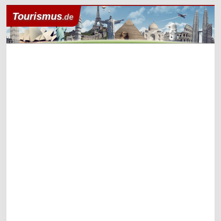
Tourismus
.de