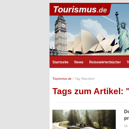
Tourismus
.de
Startseite
News
Reisewörterbücher
T
Tourismus.de
>
Tag 'Klassiker'
Tags zum Artikel: 
Do
pr
16.