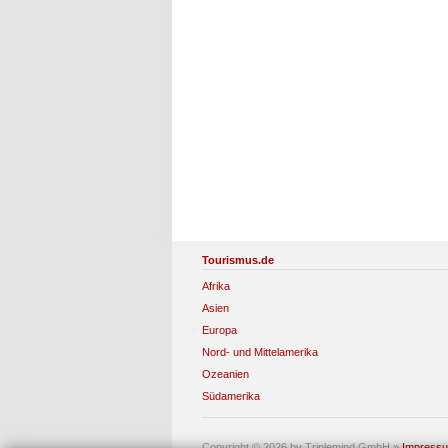
Tourismus.de
Afrika
Asien
Europa
Nord- und Mittelamerika
Ozeanien
Südamerika
Copyright © 2026 by Triplemind GmbH
»
Impress