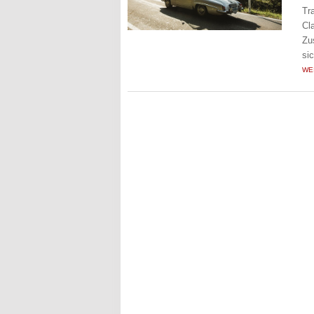
Tr
Cl
Zu
si
WE