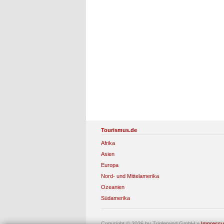
Tourismus.de
Afrika
Asien
Europa
Nord- und Mittelamerika
Ozeanien
Südamerika
Copyright © 2026 by Triplemind GmbH
»
Impress