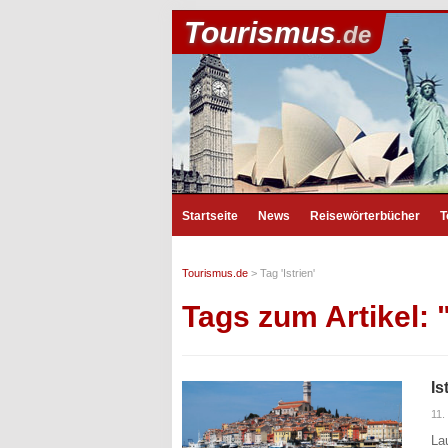
Tourismus
.de
Startseite
News
Reisewörterbücher
T
Tourismus.de
>
Tag 'Istrien'
Tags zum Artikel: "
Is
11.
La