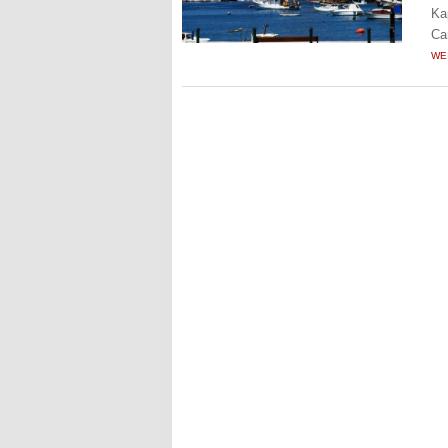
Ka
Ca
WE