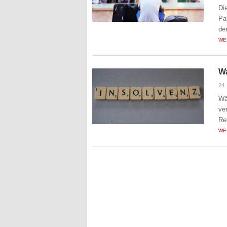
Di
Pa
de
WE
Wa
24.
Wä
ve
Re
WE