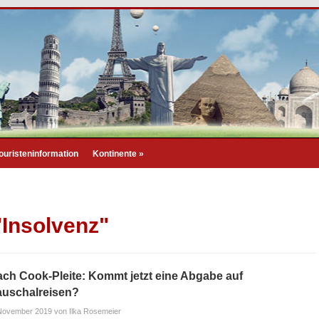
ouristeninformation
Kontinente
»
"Insolvenz"
ch Cook-Pleite: Kommt jetzt eine Abgabe auf
auschalreisen?
 November 2019
von Ilka Rosemeier