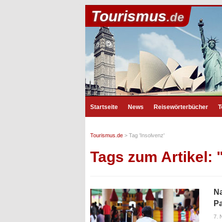
Tourismus
.de
Startseite
News
Reisewörterbücher
T
Tourismus.de
>
Tag 'Insolvenz'
Tags zum Artikel: 
Na
P
7.