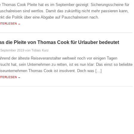
e Thomas Cook Pleite hat es im September gezeigt: Sicherungsscheine für
uschalreisen sind wertlos. Damit das zukünftig nicht mehr passieren kann,
nkt die Politik über eine Abgabe auf Pauschalreisen nach.
ITERLESEN →
s die Pleite von Thomas Cook für Urlauber bedeutet
 September 2019
von Tobias Kurz
hrend der älteste Reiseveranstalter weltweit noch vor einigen Tagen
rsucht hat, sein Unternehmen zu retten, ist es nun klar: Das einst so beliebte
iseunternehmen Thomas Cook ist insolvent. Doch was […]
ITERLESEN →