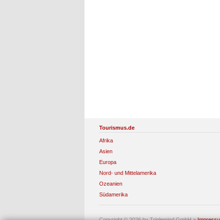
Tourismus.de
Afrika
Asien
Europa
Nord- und Mittelamerika
Ozeanien
Südamerika
Copyright © 2026 by Triplemind GmbH
»
Impress