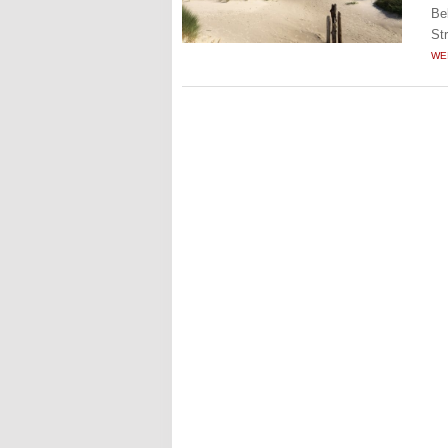
Be
St
WE