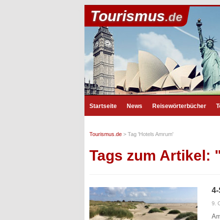
Tourismus
.de
Startseite
News
Reisewörterbücher
T
Tourismus.de
>
Tag 'Hotels Amrum'
Tags zum Artikel:
4-
9. 
Am