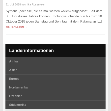
31. Juli 2018
von Ilka Rosemeier
Syltfans (oder alle, die es mal werden wollen) aufgepasst: Seit dem
30. Juni dieses Jahres können Erholungssuchende nun bis zum 28.
Oktober 2018 jeden Samstag und Sonntag mit dem Katamaran […]
WEITERLESEN →
Länderinformationen
Afrika
Asien
Europa
Nordamerika
Ozeanien
Südamerika