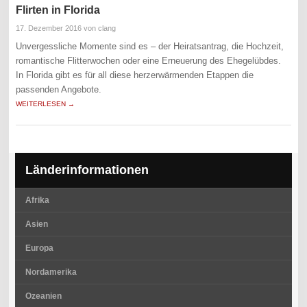
Flirten in Florida
17. Dezember 2016
von clang
Unvergessliche Momente sind es – der Heiratsantrag, die Hochzeit,
romantische Flitterwochen oder eine Erneuerung des Ehegelübdes.
In Florida gibt es für all diese herzerwärmenden Etappen die
passenden Angebote.
WEITERLESEN →
Länderinformationen
Afrika
Asien
Europa
Nordamerika
Ozeanien