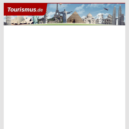
Tourismus
.de