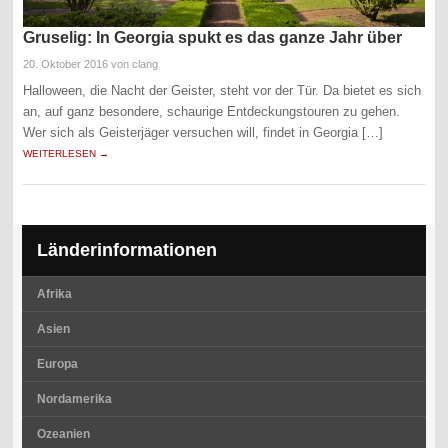
Gruselig: In Georgia spukt es das ganze Jahr über
20. Oktober 2016
von clang
Halloween, die Nacht der Geister, steht vor der Tür. Da bietet es sich
an, auf ganz besondere, schaurige Entdeckungstouren zu gehen.
Wer sich als Geisterjäger versuchen will, findet in Georgia […]
WEITERLESEN →
Länderinformationen
Afrika
Asien
Europa
Nordamerika
Ozeanien