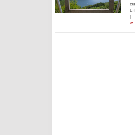
zu
Er
[…
WE