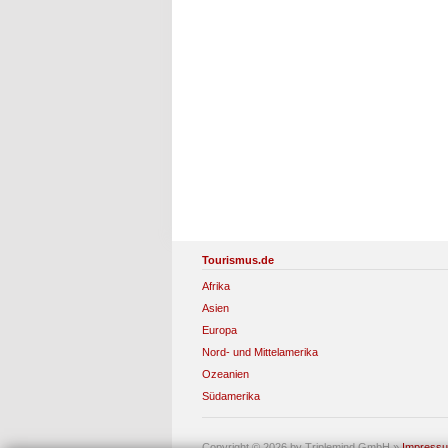
Tourismus.de
Afrika
Asien
Europa
Nord- und Mittelamerika
Ozeanien
Südamerika
Copyright © 2026 by Triplemind GmbH
»
Impress