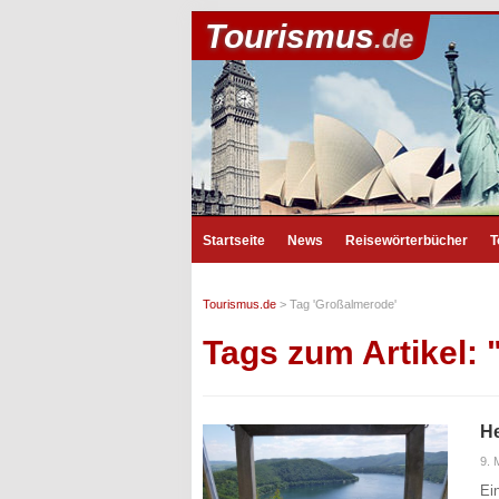
Tourismus
.de
Startseite
News
Reisewörterbücher
T
Tourismus.de
>
Tag 'Großalmerode'
Tags zum Artikel:
He
9. 
Ei