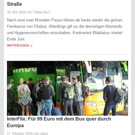
Straße
28. Mai 2020
von Tobias Kurz
Nach rund zwei Monaten Pause fahren ab heute wieder die grünen
Fernbusse von Flixbus. Allerdings gilt es die derzeitigen Abstands-
und Hygienevorschriften einzuhalten. Konkurrent Blablabus startet
Ende Juni.
WEITERLESEN →
InterFlix: Für 99 Euro mit dem Bus quer durch
Europa
17. Oktober 2016
von clang