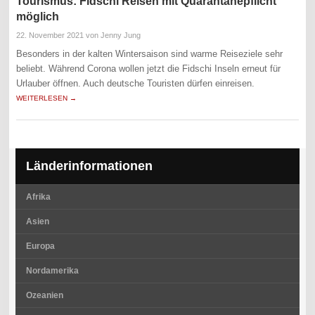
Tourismus: Fidschi Reisen mit Quarantänepflicht
möglich
22. November 2021
von Jenny Jung
Besonders in der kalten Wintersaison sind warme Reiseziele sehr
beliebt. Während Corona wollen jetzt die Fidschi Inseln erneut für
Urlauber öffnen. Auch deutsche Touristen dürfen einreisen.
WEITERLESEN →
Länderinformationen
Afrika
Asien
Europa
Nordamerika
Ozeanien