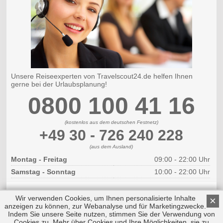
Unsere Reiseexperten von Travelscout24.de helfen Ihnen
gerne bei der Urlaubsplanung!
0800 100 41 16
(kostenlos aus dem deutschen Festnetz)
+49 30 - 726 240 228
(aus dem Ausland)
Montag - Freitag
09:00 - 22:00 Uhr
Samstag - Sonntag
10:00 - 22:00 Uhr
Wir verwenden Cookies, um Ihnen personalisierte Inhalte
×
anzeigen zu können, zur Webanalyse und für Marketingzwecke.
Indem Sie unsere Seite nutzen, stimmen Sie der Verwendung von
Cookies zu. Mehr über Cookies und Ihre Möglichkeiten, sie zu
Copyright © 2026 by Triplemind GmbH
Nach oben