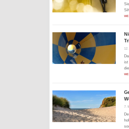
Si
Si
WE
Ni
Tr
12.
Da
is
di
WE
Ge
W
7. 
De
ho
so