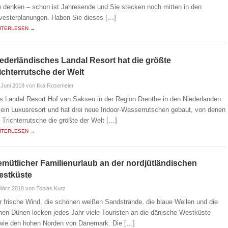
e denken – schon ist Jahresende und Sie stecken noch mitten in den
lvesterplanungen. Haben Sie dieses […]
ITERLESEN →
ederländisches Landal Resort hat die größte
ichterrutsche der Welt
 Juni 2018
von Ilka Rosemeier
s Landal Resort Hof van Saksen in der Region Drenthe in den Niederlanden
t ein Luxusresort und hat drei neue Indoor-Wasserrutschen gebaut, von denen
e Trichterrutsche die größte der Welt […]
ITERLESEN →
mütlicher Familienurlaub an der nordjütländischen
estküste
März 2018
von Tobias Kurz
r frische Wind, die schönen weißen Sandstrände, die blaue Wellen und die
hen Dünen locken jedes Jahr viele Touristen an die dänische Westküste
wie den hohen Norden von Dänemark. Die […]