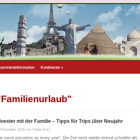
ouristeninformation
Kontinente
»
"Familienurlaub"
lvester mit der Familie – Tipps für Trips über Neujahr
. November 2018
von Tobias Kurz
he same procedure as every year“: Die Zeit rennt wieder einmal schneller als