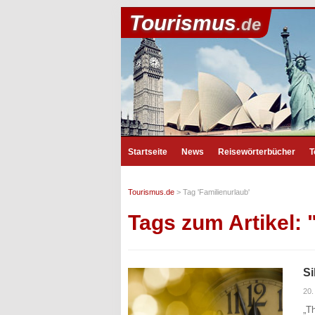
Tourismus
.de
Startseite
News
Reisewörterbücher
T
Tourismus.de
>
Tag 'Familienurlaub'
Tags zum Artikel: 
Si
20
„T