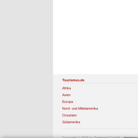
Tourismus.de
Afrika
Asien
Europa
Nord- und Mittelamerika
Ozeanien
Südamerika
Copyright © 2026 by Triplemind GmbH
»
Impress