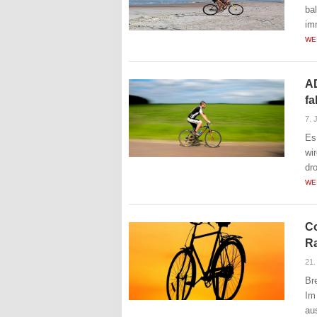
ba
im
WE
AD
fa
7. 
Es
wi
dr
WE
Co
R
21.
Br
Im
au