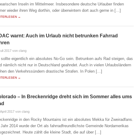
learischen Inseln im Mittelmeer. Insbesondere deutsche Urlauber finden
mer wieder ihren Weg dorthin, oder überwintern dort auch gerne in […]
ITERLESEN →
AC warnt: Auch im Urlaub nicht betrunken Fahrrad
hren
Juli 2017
von clang
 sollte eigentlich ein absolutes No-Go sein. Betrunken aufs Rad steigen, das
rd nämlich nicht nur in Deutschland geahndet. Auch in vielen Urlaubsländern
ohen den Verkehrssündern drastische Strafen. In Polen […]
ITERLESEN →
lorado – In Breckenridge dreht sich im Sommer alles ums
ad
 April 2017
von clang
eckenridge in den Rocky Mountains ist ein absolutes Mekka für Zweiradfans.
 Jahr 2014 wurde der Ort als fahrradfreundlichste Gemeinde Nordamerikas
sgezeichnet. Heute zählt die kleine Stadt, die auf über […]