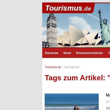
Tourismus
.de
Startseite
News
Reisewörterbücher
T
Tourismus.de
>
Tag 'Fahrrad'
Tags zum Artikel: 
Ma
18.
Ma