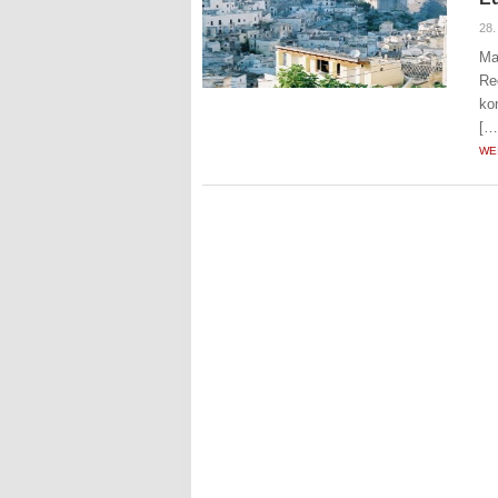
28.
Ma
Re
ko
[…
WE