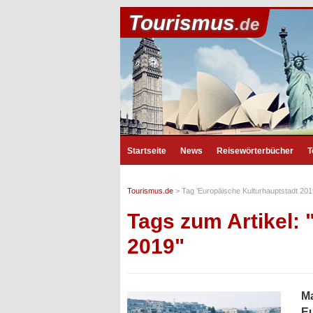
Tourismus
.de
Startseite
News
Reisewörterbücher
T
Tourismus.de
>
Tag 'Europäische Kulturhauptstadt 201
Tags zum Artikel:
2019"
Ma
Eu