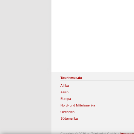
Tourismus.de
Afrika
Asien
Europa
Nord- und Mittelamerika
Ozeanien
Südamerika
Copyright © 2026 by Triplemind GmbH
»
Impress