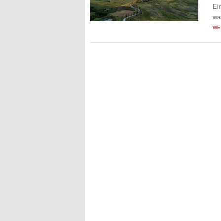
Ei
wa
WE