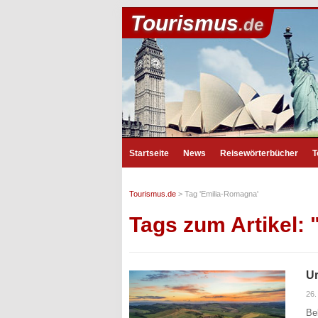
Tourismus
.de
Startseite
News
Reisewörterbücher
T
Tourismus.de
>
Tag 'Emilia-Romagna'
Tags zum Artikel:
Ur
26.
Be