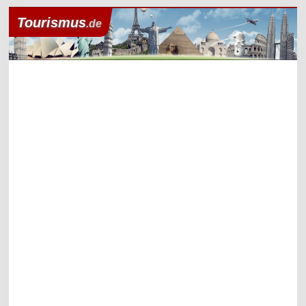
Tourismus
.de