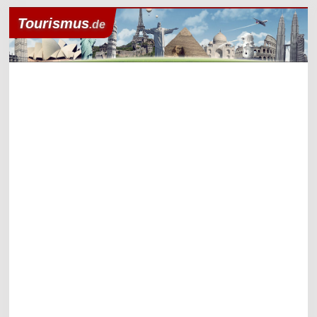
Tourismus
.de