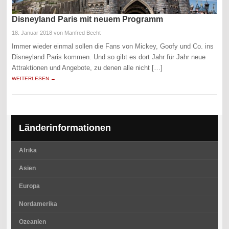
Disneyland Paris mit neuem Programm
18. Januar 2018
von Manfred Becht
Immer wieder einmal sollen die Fans von Mickey, Goofy und Co. ins
Disneyland Paris kommen. Und so gibt es dort Jahr für Jahr neue
Attraktionen und Angebote, zu denen alle nicht […]
WEITERLESEN →
Länderinformationen
Afrika
Asien
Europa
Nordamerika
Ozeanien