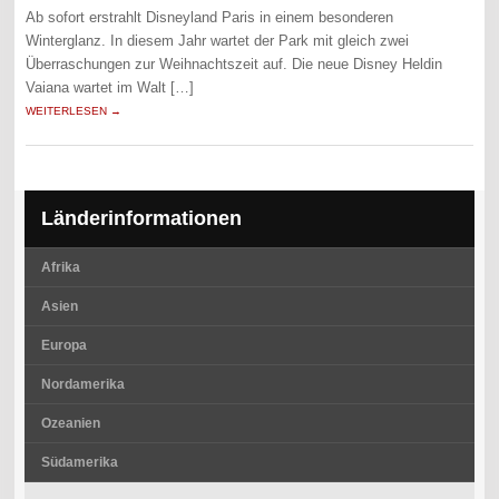
Ab sofort erstrahlt Disneyland Paris in einem besonderen
Winterglanz. In diesem Jahr wartet der Park mit gleich zwei
Überraschungen zur Weihnachtszeit auf. Die neue Disney Heldin
Vaiana wartet im Walt […]
WEITERLESEN →
Länderinformationen
Afrika
Asien
Europa
Nordamerika
Ozeanien
Südamerika