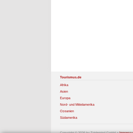
Tourismus.de
Afrika
Asien
Europa
Nord- und Mittelamerika
Ozeanien
Südamerika
Copyright © 2026 by Triplemind GmbH
»
Impress