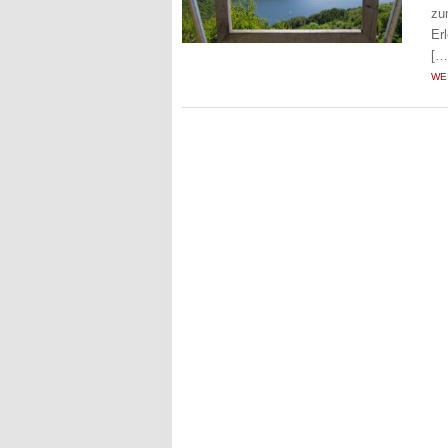
zu
Er
[…
WE