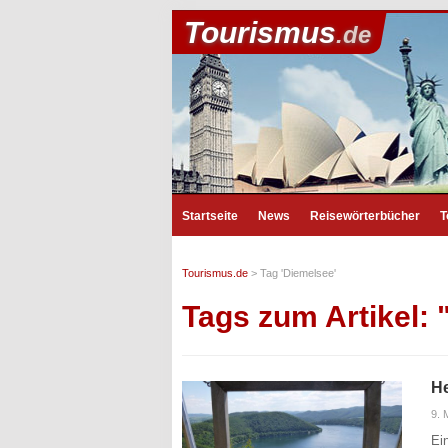
Tourismus
.de
Startseite
News
Reisewörterbücher
T
Tourismus.de
>
Tag 'Diemelsee'
Tags zum Artikel:
He
9. 
Ei