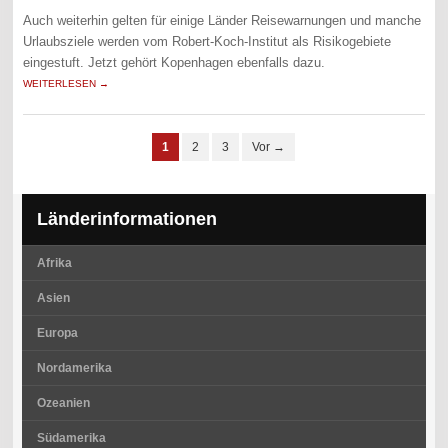
Auch weiterhin gelten für einige Länder Reisewarnungen und manche
Urlaubsziele werden vom Robert-Koch-Institut als Risikogebiete
eingestuft. Jetzt gehört Kopenhagen ebenfalls dazu.
WEITERLESEN →
1
2
3
Vor →
Länderinformationen
Afrika
Asien
Europa
Nordamerika
Ozeanien
Südamerika