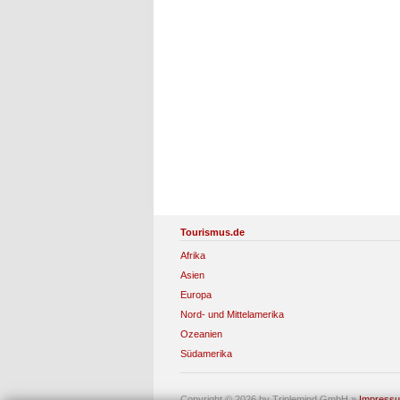
Tourismus.de
Afrika
Asien
Europa
Nord- und Mittelamerika
Ozeanien
Südamerika
Copyright © 2026 by Triplemind GmbH
»
Impress