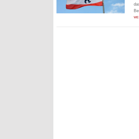
da
Be
WE