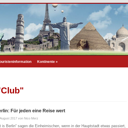
ouristeninformation
Kontinente
»
"Club"
rlin: Für jeden eine Reise wert
 August 2017
von Nico Merz
it is Berlin“ sagen die Einheimischen, wenn in der Hauptstadt etwas passiert,