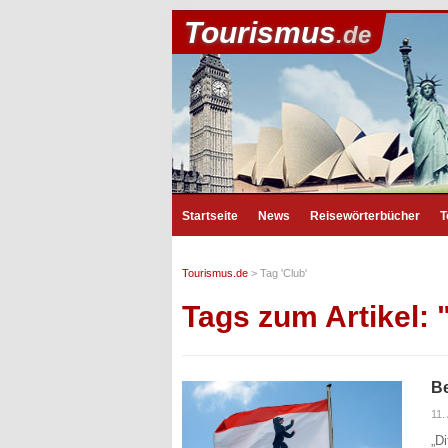
Tourismus
.de
Startseite
News
Reisewörterbücher
T
Tourismus.de
>
Tag 'Club'
Tags zum Artikel: 
Be
11.
„D