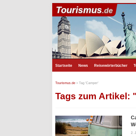
Tourismus
.de
Startseite
News
Reisewörterbücher
T
Tourismus.de
>
Tag 'Camper'
Tags zum Artikel:
C
W
2. 