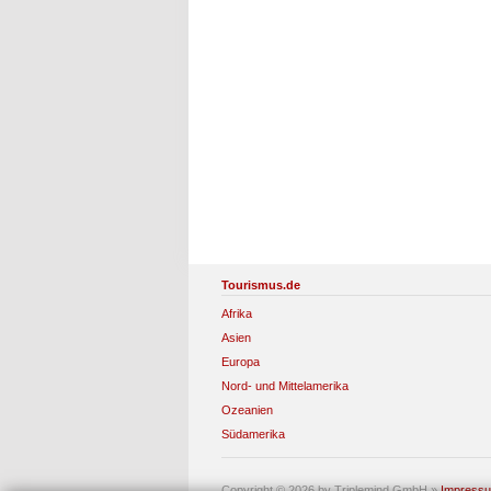
Tourismus.de
Afrika
Asien
Europa
Nord- und Mittelamerika
Ozeanien
Südamerika
Copyright © 2026 by Triplemind GmbH
»
Impress