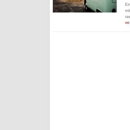
Ei
mi
ra
WE