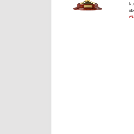
Ku
üb
WE