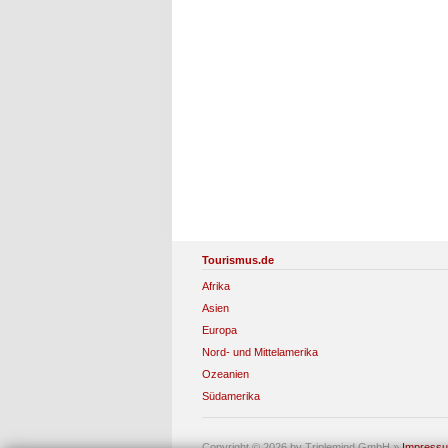
Tourismus.de
Afrika
Asien
Europa
Nord- und Mittelamerika
Ozeanien
Südamerika
Copyright © 2026 by Triplemind GmbH
»
Impress