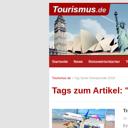
Tourismus
.de
Startseite
News
Reisewörterbücher
T
Tourismus.de
>
Tag 'beste Reiseportale 2018'
Tags zum Artikel: 
Tr
13.
Ei