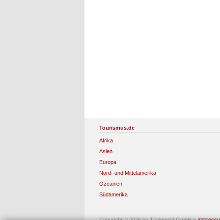
Tourismus.de
Afrika
Asien
Europa
Nord- und Mittelamerika
Ozeanien
Südamerika
Copyright © 2026 by Triplemind GmbH
»
Impress