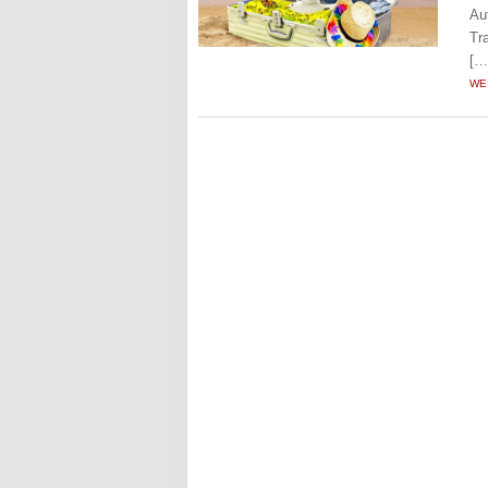
Au
Tr
[…
WE