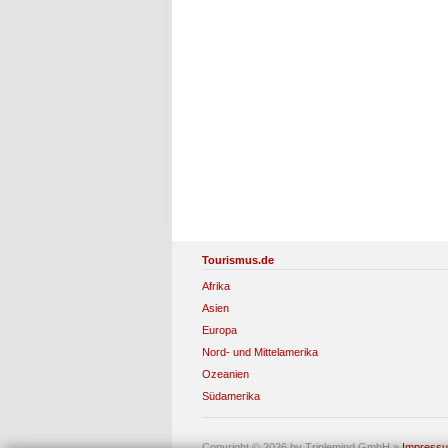
Tourismus.de
Afrika
Asien
Europa
Nord- und Mittelamerika
Ozeanien
Südamerika
Copyright © 2026 by Triplemind GmbH
»
Impress