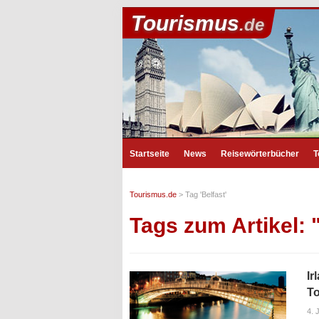
Tourismus
.de
Startseite
News
Reisewörterbücher
T
Tourismus.de
>
Tag 'Belfast'
Tags zum Artikel: 
Ir
T
4. 