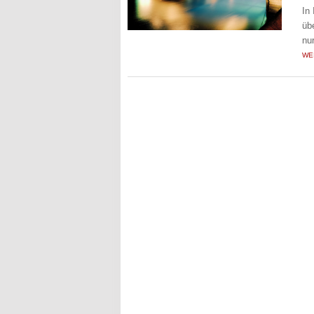
In
üb
nu
WE