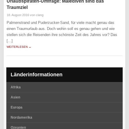
Urlaubspiraten-Umfrage: Malediven sind das
Traumziel
18. August 2016
von clang
Palmenstrand und Puderzucker-Sand, für viele macht genau das
einen Traumurlaub aus. Doch wohin soll es genau gehen und wie
stellen sich die Reisenden ihre schönste Zeit des Jahres vor? Das
[…]
WEITERLESEN →
Länderinformationen
Afrika
Asien
Europa
Nordamerika
Ozeanien