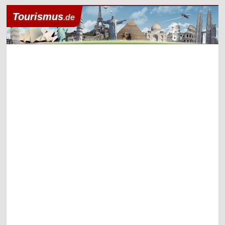
Tourismus
.de