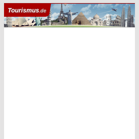
Tourismus
.de