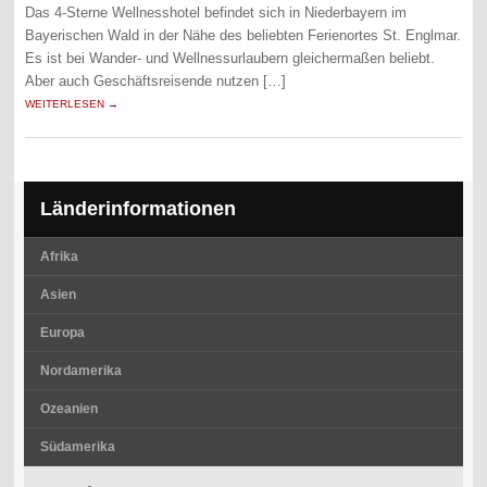
Das 4-Sterne Wellnesshotel befindet sich in Niederbayern im
Bayerischen Wald in der Nähe des beliebten Ferienortes St. Englmar.
Es ist bei Wander- und Wellnessurlaubern gleichermaßen beliebt.
Aber auch Geschäftsreisende nutzen […]
WEITERLESEN →
Länderinformationen
Afrika
Asien
Europa
Nordamerika
Ozeanien
Südamerika