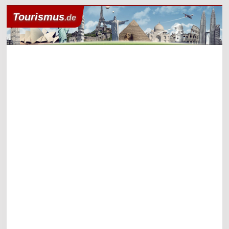
Tourismus
.de