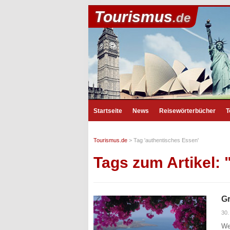
Tourismus
.de
Startseite
News
Reisewörterbücher
T
Tourismus.de
>
Tag 'authentisches Essen'
Tags zum Artikel:
Gr
30.
We