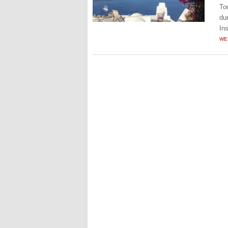
To
du
In
WE